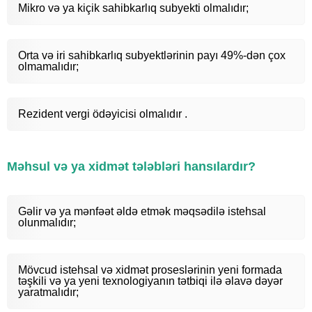
Mikro və ya kiçik sahibkarlıq subyekti olmalıdır;
Orta və iri sahibkarlıq subyektlərinin payı 49%-dən çox
olmamalıdır;
Rezident vergi ödəyicisi olmalıdır .
Məhsul və ya xidmət tələbləri hansılardır?
Gəlir və ya mənfəət əldə etmək məqsədilə istehsal
olunmalıdır;
Mövcud istehsal və xidmət proseslərinin yeni formada
təşkili və ya yeni texnologiyanın tətbiqi ilə əlavə dəyər
yaratmalıdır;