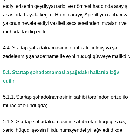
etdiyi ərizənin qeydiyyat tarixi və nömrəsi haqqında arayış
əsasında həyata keçirir. Həmin arayış Agentliyin rəhbəri və
ya onun həvalə etdiyi vəzifəli şəxs tərəfindən imzalanır və
möhürlə təsdiq edilir.
4.4. Startap şəhadətnaməsinin dublikatı itirilmiş və ya
zədələnmiş şəhadətnamə ilə eyni hüquqi qüvvəyə malikdir.
5.1. Startap şəhadətnaməsi aşağıdakı hallarda ləğv
edilir:
5.1.1. Startap şəhadətnaməsinin sahibi tərəfindən ərizə ilə
müraciət olunduqda;
5.1.2. Startap şəhadətnaməsinin sahibi olan hüquqi şəxs,
xarici hüquqi şəxsin filialı, nümayəndəliyi ləğv edildikdə;