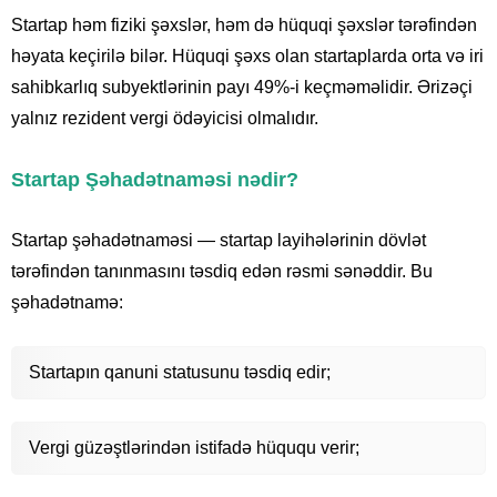
Startap həm fiziki şəxslər, həm də hüquqi şəxslər tərəfindən
həyata keçirilə bilər. Hüquqi şəxs olan startaplarda orta və iri
sahibkarlıq subyektlərinin payı 49%-i keçməməlidir. Ərizəçi
yalnız rezident vergi ödəyicisi olmalıdır.
Startap Şəhadətnaməsi nədir?
Startap şəhadətnaməsi — startap layihələrinin dövlət
tərəfindən tanınmasını təsdiq edən rəsmi sənəddir. Bu
şəhadətnamə:
Startapın qanuni statusunu təsdiq edir;
Vergi güzəştlərindən istifadə hüququ verir;