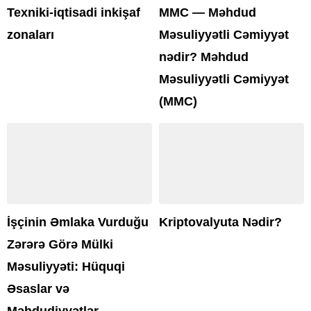
Texniki-iqtisadi inkişaf
MMC — Məhdud
zonaları
Məsuliyyətli Cəmiyyət
nədir? Məhdud
Məsuliyyətli Cəmiyyət
(MMC)
İşçinin Əmlaka Vurduğu
Kriptovalyuta Nədir?
Zərərə Görə Mülki
Məsuliyyəti: Hüquqi
Əsaslar və