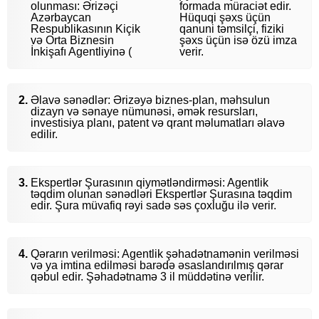
olunması: Ərizəçi
formada müraciət edir.
Azərbaycan
Hüquqi şəxs üçün
Respublikasının Kiçik
qanuni təmsilçi, fiziki
və Orta Biznesin
şəxs üçün isə özü imza
İnkişafı Agentliyinə (
verir.
Əlavə sənədlər: Ərizəyə biznes-plan, məhsulun
dizayn və sənaye nümunəsi, əmək resursları,
investisiya planı, patent və qrant məlumatları əlavə
edilir.
Ekspertlər Şurasının qiymətləndirməsi: Agentlik
təqdim olunan sənədləri Ekspertlər Şurasına təqdim
edir. Şura müvafiq rəyi sadə səs çoxluğu ilə verir.
Qərarın verilməsi: Agentlik şəhadətnamənin verilməsi
və ya imtina edilməsi barədə əsaslandırılmış qərar
qəbul edir. Şəhadətnamə 3 il müddətinə verilir.