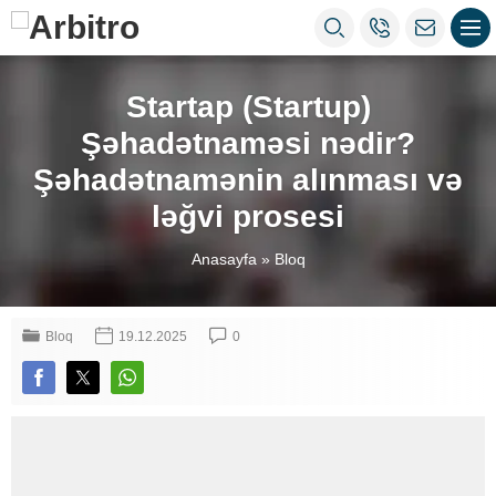
Startap (Startup)
Şəhadətnaməsi nədir?
Şəhadətnamənin alınması və
ləğvi prosesi
Anasayfa
»
Bloq
Bloq
19.12.2025
0