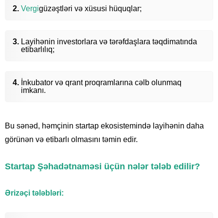
Vergi
güzəştləri və xüsusi hüquqlar;
Layihənin investorlara və tərəfdaşlara təqdimatında
etibarlılıq;
İnkubator və qrant proqramlarına cəlb olunmaq
imkanı.
Bu sənəd, həmçinin startap ekosistemində layihənin daha
görünən və etibarlı olmasını təmin edir.
Startap Şəhadətnaməsi üçün nələr tələb edilir?
Ərizəçi tələbləri: