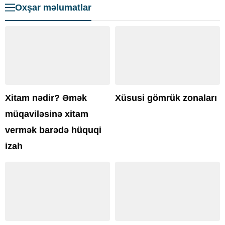
Oxşar məlumatlar
Xitam nədir? Əmək
Xüsusi gömrük zonaları
müqaviləsinə xitam
vermək barədə hüquqi
izah