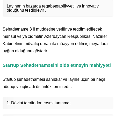
Layihənin bazarda rəqabətqabiliyyətli və innovativ
olduğunu təsdiqləyir .
Şəhadətnamə 3 il müddətinə verilir və təqdim ediləcək
məhsul və ya xidmətin Azərbaycan Respublikası Nazirlər
Kabinetinin müvafiq qərarı ilə müəyyən edilmiş meyarlara
uyğun olduğunu göstərir.
Startup Şəhadətnaməsini əldə etməyin mahiyyəti
Startup şəhadətnaməsi sahibkar və layihə üçün bir neçə
hüquqi və iqtisadi üstünlük təmin edir:
Dövlət tərəfindən rəsmi tanınma;