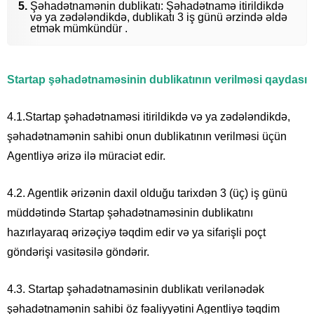
Şəhadətnamənin dublikatı: Şəhadətnamə itirildikdə
və ya zədələndikdə, dublikatı 3 iş günü ərzində əldə
etmək mümkündür .
Startap şəhadətnaməsinin dublikatının verilməsi qaydası
4.1.Startap şəhadətnaməsi itirildikdə və ya zədələndikdə,
şəhadətnamənin sahibi onun dublikatının verilməsi üçün
Agentliyə ərizə ilə müraciət edir.
4.2. Agentlik ərizənin daxil olduğu tarixdən 3 (üç) iş günü
müddətində Startap şəhadətnaməsinin dublikatını
hazırlayaraq ərizəçiyə təqdim edir və ya sifarişli poçt
göndərişi vasitəsilə göndərir.
4.3. Startap şəhadətnaməsinin dublikatı verilənədək
şəhadətnamənin sahibi öz fəaliyyətini Agentliyə təqdim