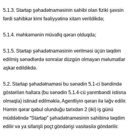
5.1.3. Startap şəhadətnaməsinin sahibi olan fiziki şəxsin
fərdi sahibkar kimi fəaliyyətinə xitam verildikdə;
5.1.4. məhkəmənin müvafiq qərarı olduqda;
5.1.5. Startap şəhadətnaməsinin verilməsi üçün təqdim
edilmiş sənədlərdə sonralar düzgün olmayan məlumatlar
aşkar edildikdə.
5.2. Startap şəhadətnaməsi bu sənədin 5.1-ci bəndində
göstərilən hallara (bu sənədin 5.1.4-cü yarımbəndi istisna
olmaqla) istinad edilməklə, Agentliyin qərarı ilə ləğv edilir.
Həmin qərar qəbul olunduğu tarixdən 2 (iki) iş günü
müddətində “Startap” şəhadətnaməsinin sahibinə təqdim
edilir və ya sifarişli poçt göndərişi vasitəsilə göndərilir.