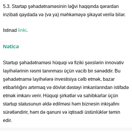
5.3. Startap şəhadətnaməsinin ləğvi haqqında qərardan
inzibati qaydada və (və ya) məhkəməyə şikayət verilə bilər.
Istinad
linki
.
Nəticə
Startup şəhadətnaməsi hüquqi və fiziki şəxslərin innovativ
layihələrinin rəsmi tanınması üçün vacib bir sənəddir. Bu
şəhadətnamə layihələrə investisiya cəlb etmək, bazar
etibarlılığını artırmaq və dövlət dəstəyi imkanlarından istifadə
etmək imkanı verir. Hüquqi şirkətlər və sahibkarlar üçün
startup statusunun əldə edilməsi həm biznesin inkişafını
sürətləndirir, həm də qanuni və iqtisadi üstünlüklər təmin
edir.