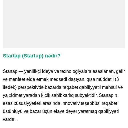
Startap (Startup) nədir?
Startap — yenilikçi ideya və texnologiyalara əsaslanan, gəlir
və mənfəət əldə etmək məqsədi daşıyan, qısa müddətli (3
ilədək) perspektivdə bazarda rəqabət qabiliyyətli məhsul və
ya xidmət yaradan kiçik sahibkarlıq subyektidir. Startapın
əsas xüsusiyyətləri arasında innovativ təşəbbüs, rəqabət
üstünlüyü və bazar üçün əlavə dəyər yaratmaq qabiliyyəti
vardır .